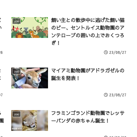
パ
飼い主との散歩中に逃げた飼い猫
zoo
い
のビー、セントルイス動物園のア
ンテロープの囲いの上でおくつろ
ぎ！
26
23/08/27
な
マイアミ動物園がアドラガゼルの
zoo
ペ
誕生を発表！
07
23/08/27
る
フラミンゴランド動物園でレッサ
zoo
園
ーパンダの赤ちゃん誕生！