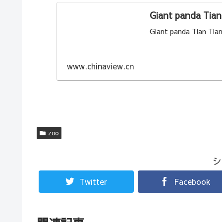
Giant panda Tian 
Giant panda Tian Tian
www.chinaview.cn
zoo
シ
Twitter
Facebook