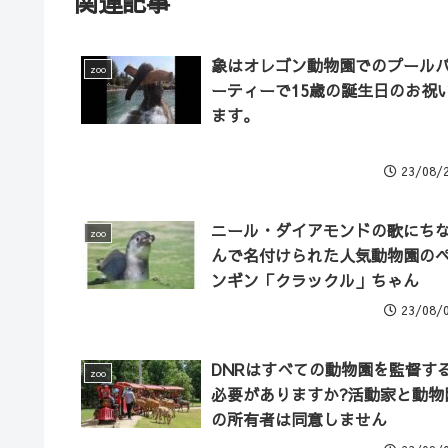
関連記事
象はオレゴン動物園でのプール
zoo
ーティーで15歳の誕生日のお祝
ます。
23/08/
ニール・ダイアモンドの歌にち
zoo
んで名付けられた人気動物園の
ンギン「クラックル」ちゃん
23/08/
DNRはすべての動物園を監督す
zoo
必要がありますか?活動家と動物
の所有者は同意しません