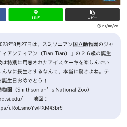
LINE
コピー
23/08/28
023年8月27日は、スミソニアン国立動物園のジャ
ィアンティアン（Tian Tian）」の２６歳の誕生
彼は特別に用意されたアイスケーキを楽しんでい
こんなに長生きするなんて、本当に驚きよね。テ
お誕生日おめでとう！
Smithsonian’s National Zoo）
alzoo.si.edu/ 地図：
maps/uRoLsmoYwPXM43br9