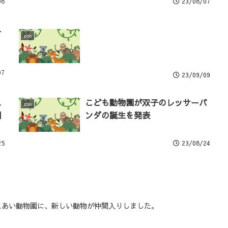
08
23/08/07
ー
zoo
07
23/09/09
れ
こども動物園が双子のレッサーパ
zoo
国
ンダの誕生を発表
25
23/08/24
れあい動物園に、新しい動物が仲間入りしました。