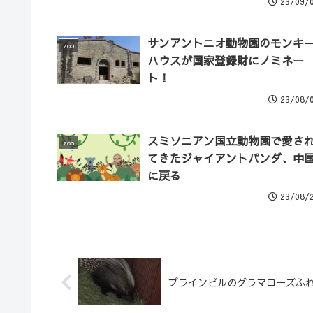
23/09/
サンアントニオ動物園のモンキ
zoo
ハウスが国家登録財にノミネー
ト！
23/08/
スミソニアン国立動物園で愛さ
zoo
てきたジャイアントパンダ、中
に戻る
23/08/
プラインビルのグラマローズふ